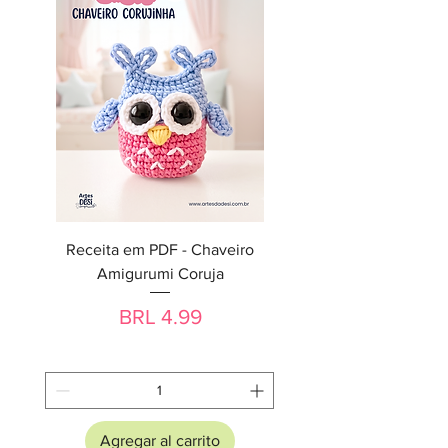
Receita em PDF - Chaveiro
Amigurumi Coruja
Precio
BRL 4.99
Agregar al carrito