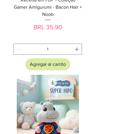
Gamer Amigurumi - Bacon Hair +
Noob
Precio
BRL 35.90
Agregar al carrito