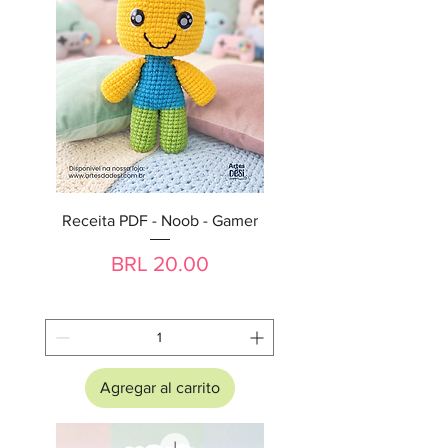
Receita PDF - Noob - Gamer
Precio
BRL 20.00
Agregar al carrito