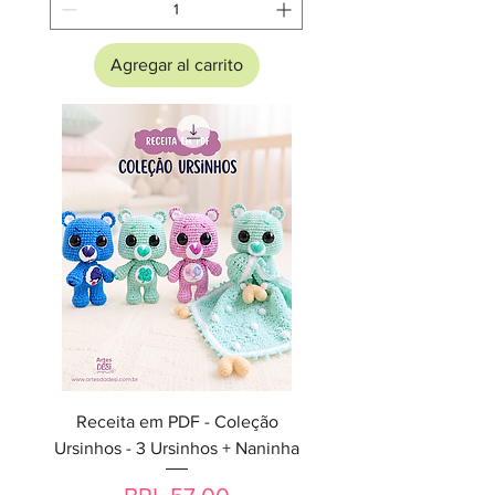
Agregar al carrito
Receita em PDF - Coleção
Ursinhos - 3 Ursinhos + Naninha
Precio