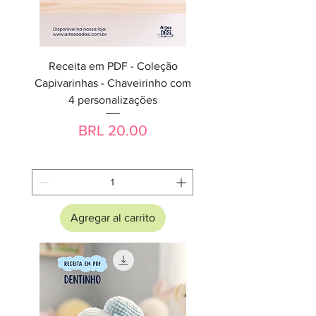
Receita em PDF - Coleção
Capivarinhas - Chaveirinho com
4 personalizações
Precio
BRL 20.00
Agregar al carrito