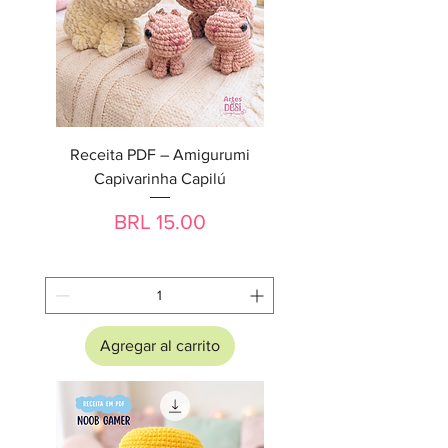
Receita PDF – Amigurumi
Capivarinha Capilú
Precio
BRL 15.00
Agregar al carrito