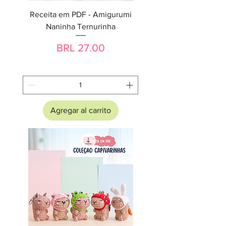
Receita em PDF - Amigurumi
Naninha Ternurinha
Precio
BRL 27.00
Agregar al carrito