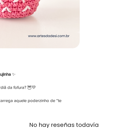
ujinha
✨
diã da fofura? 🦉💛
carrega aquele poderzinho de “te
No hay reseñas todavía