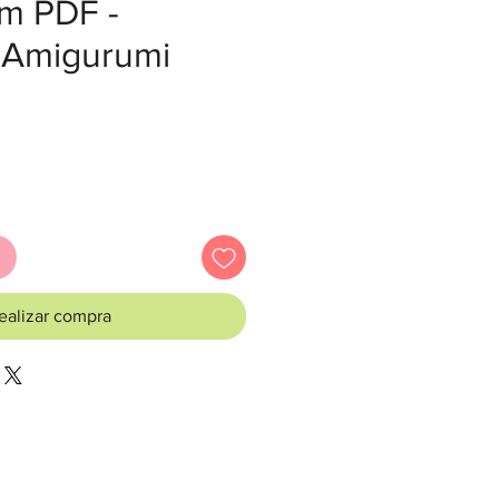
em PDF -
 Amigurumi
ecio
ealizar compra