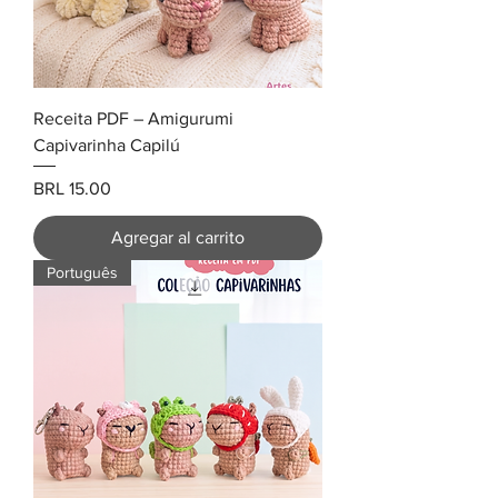
Receita PDF – Amigurumi
Capivarinha Capilú
Precio
BRL 15.00
Agregar al carrito
Português