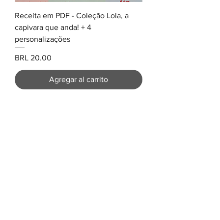
Receita em PDF - Coleção Lola, a
capivara que anda! + 4
personalizações
Precio
BRL 20.00
Agregar al carrito
Contacto
Correo electrónico:
artesdadesi@gmail.com
Whatsapp:
(41) 99670-6888
​Ayuda
Política de privacidad