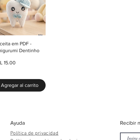
Vista rápida
ceita em PDF -
igurumi Dentinho
ecio
L 15.00
Agregar al carrito
​Ayuda
​Recibir 
Política de privacidad