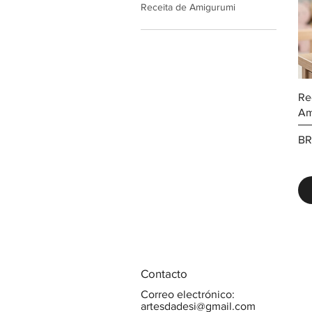
Receita de Amigurumi
Re
Am
Pr
BR
Contacto
Correo electrónico:
artesdadesi@gmail.com