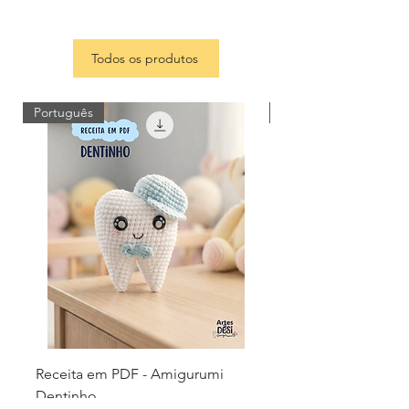
Todos os produtos
Português
Português
Receita em PDF - Amigurumi
Receita em PDF - 
Dentinho
Capivarinhas - Cha