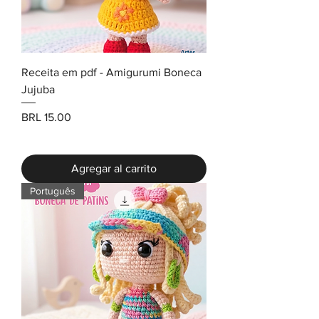
Receita em pdf - Amigurumi Boneca
Jujuba
Precio
BRL 15.00
Agregar al carrito
Português