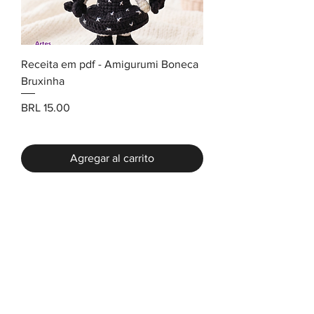
Receita em pdf - Amigurumi Boneca
Bruxinha
Precio
BRL 15.00
Agregar al carrito
Contacto
Correo electrónico:
artesdadesi@gmail.com
Whatsapp:
(41) 99670-6888