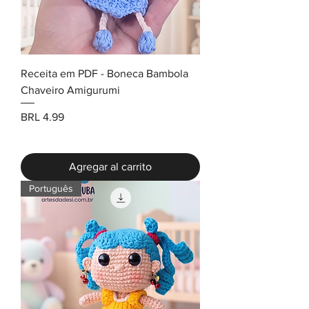
Receita em PDF - Boneca Bambola
Chaveiro Amigurumi
Precio
BRL 4.99
Agregar al carrito
Português