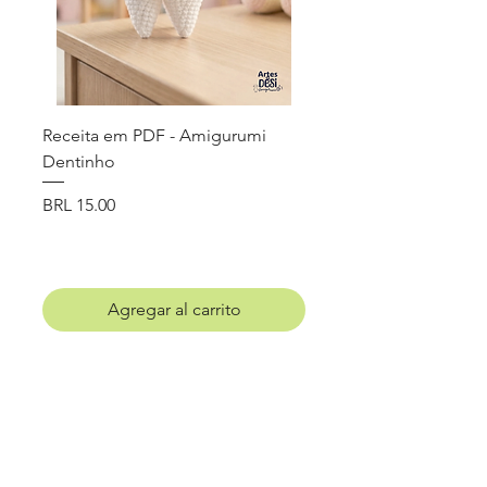
Receita em PDF - Amigurumi
Receita em PDF - 
Dentinho
Capivarinhas - Cha
personalizações
Precio
BRL 15.00
Precio
BRL 20.00
Agregar al carrito
Contacto
Correo electrónico: