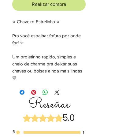
Realizar compra
⭐ Chaveiro Estrelinha ⭐
Pra você espalhar fofura por onde
for! ✨️
Um projetinho rápido, simples e
cheio de charme pra deixar suas
chaves ou bolsas ainda mais lindas
💛
Reseñas
5.0
Obtuvo 5 de 5 estrellas.
5
1