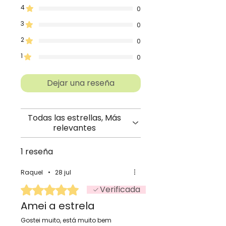
4
0
3
0
2
0
1
0
Dejar una reseña
Todas las estrellas, Más
relevantes
1 reseña
Raquel
•
28 jul
Obtuvo 5 de 5 estrellas.
Verificada
Amei a estrela
Gostei muito, está muito bem