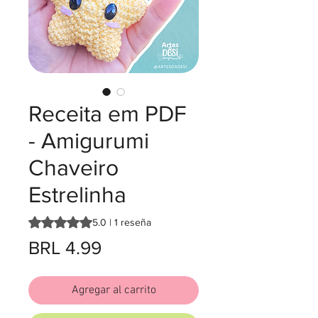
Receita em PDF
- Amigurumi
Chaveiro
Estrelinha
Según 1 reseña, la calificación es de 5.0 de 5 estrellas
5.0 | 1 reseña
Precio
BRL 4.99
Agregar al carrito