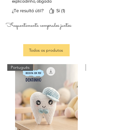
explicadinho, obgada
¿Te resultó útil?
Sí (1)
Frequentemente comprados juntos:
Todos os produtos
Português
Português