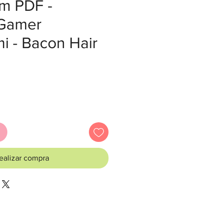
em PDF -
 Gamer
i - Bacon Hair
recio
ealizar compra