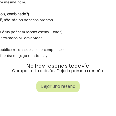
 na mesma hora.
ois, combinado?)
DF
, não são os bonecos prontos
é via pdf com receita escrita + fotos)
r trocados ou devolvidos
o público reconhece, ama e compra sem
á entra em jogo dando play.
No hay reseñas todavía
Comparte tu opinión. Deja la primera reseña.
Dejar una reseña