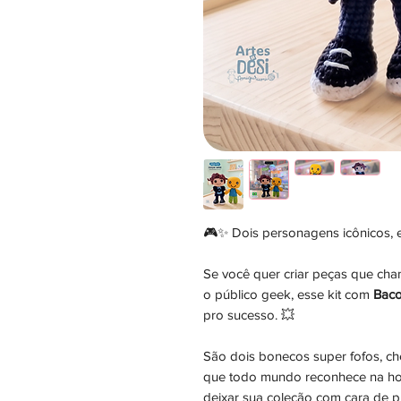
🎮✨ Dois personagens icônicos, 
Se você quer criar peças que ch
o público geek, esse kit com
Baco
pro sucesso. 💥
São dois bonecos super fofos, ch
que todo mundo reconhece na hora
deixar sua coleção com cara de p