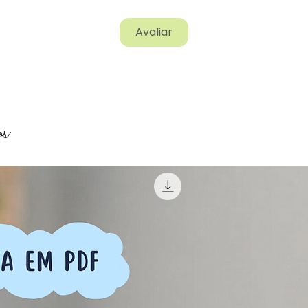
Avaliar
s: