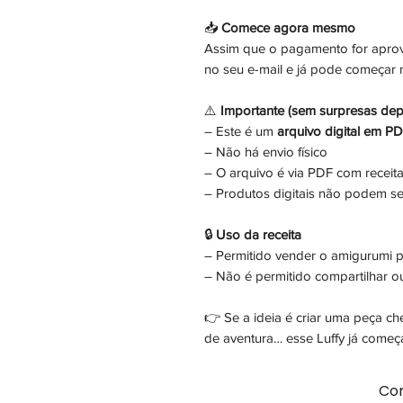
📥
Comece agora mesmo
Assim que o pagamento for aprov
no seu e-mail e já pode começar
⚠️
Importante (sem surpresas dep
– Este é um
arquivo digital em P
– Não há envio físico
– O arquivo é via PDF com receita
– Produtos digitais não podem se
🔒
Uso da receita
– Permitido vender o amigurumi pro
– Não é permitido compartilhar ou
👉 Se a ideia é criar uma peça c
de aventura… esse Luffy já come
Com