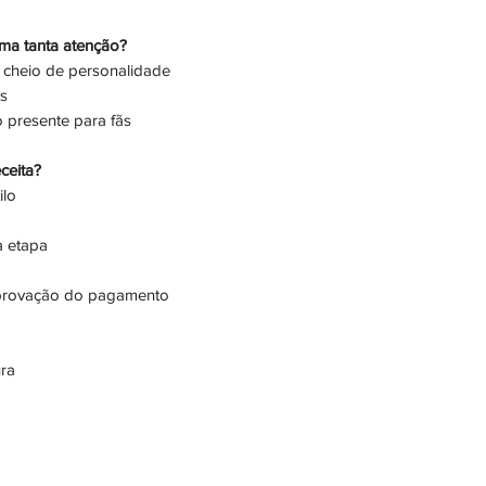
ma tanta atenção?
o cheio de personalidade
es
presente para fãs
ceita?
ilo
a etapa
aprovação do pagamento
ra