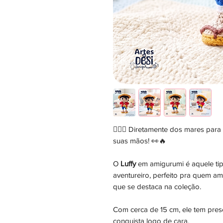
🏴‍☠️✨ Diretamente dos mares par
suas mãos! 👀🔥
O
Luffy
em amigurumi é aquele tip
aventureiro, perfeito pra quem am
que se destaca na coleção.
Com cerca de 15 cm, ele tem prese
conquista logo de cara.