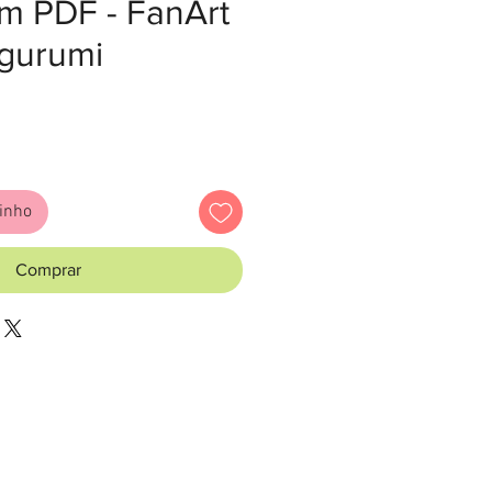
em PDF - FanArt
igurumi
eço
rinho
Comprar