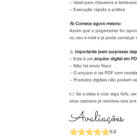
– Ideal para chaveiros e lembran
– Execução rápida e prática
📥
Comece agora mesmo
Assim que o pagamento for aprov
no seu e-mail e já pode começar
⚠️
Importante (sem surpresas dep
– Este é um
arquivo digital em P
– Não há envio físico
– O arquivo é via PDF com receita
– Produtos digitais não podem se
👉 Se a ideia é criar algo fofo, v
essa capivara já resolveu isso pra
Avaliações
Rated 5 out of 5 stars.
5.0