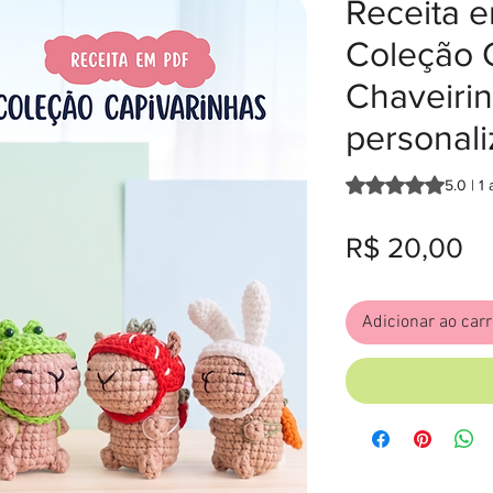
Receita 
Coleção C
Chaveiri
personal
A classificação é 
5.0 | 1
Pr
R$ 20,00
Adicionar ao car