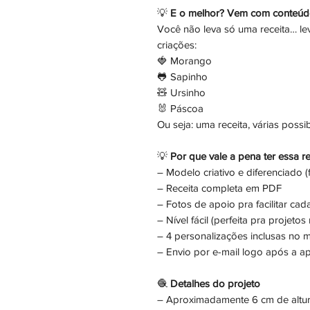
💡
E o melhor? Vem com conteúdo
Você não leva só uma receita… l
criações:
🍓 Morango
🐸 Sapinho
🧸 Ursinho
🐰 Páscoa
Ou seja: uma receita, várias possib
💡
Por que vale a pena ter essa re
– Modelo criativo e diferenciado 
– Receita completa em PDF
– Fotos de apoio pra facilitar cad
– Nível fácil (perfeita pra projetos
– 4 personalizações inclusas no
– Envio por e-mail logo após a 
🧶
Detalhes do projeto
– Aproximadamente 6 cm de altu