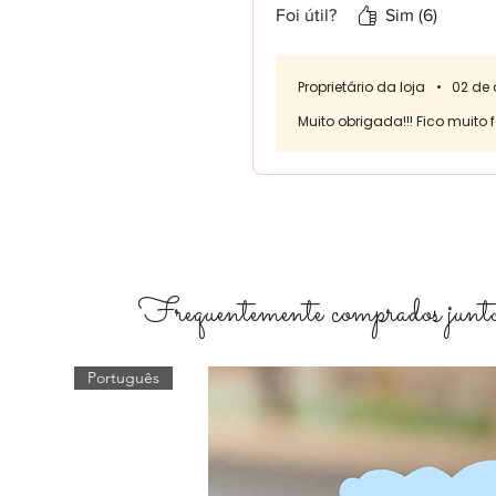
Foi útil?
Sim (6)
Proprietário da loja
•
02 de 
Muito obrigada!!! Fico muito 
Frequentemente comprados junto
Português