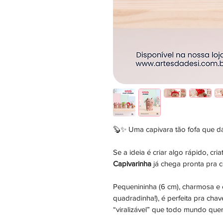
🦫✨ Uma capivara tão fofa que dá
Se a ideia é criar algo rápido, cr
Capivarinha
já chega pronta pra 
Pequenininha (6 cm), charmosa e 
quadradinha!), é perfeita pra cha
“viralizável” que todo mundo quer 