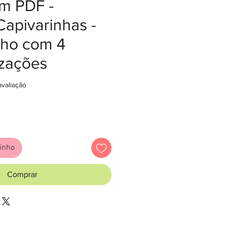
em PDF -
apivarinhas -
nho com 4
izações
5.0 de 5 estrelas com base em 1 avaliação
 avaliação
eço
rinho
Comprar