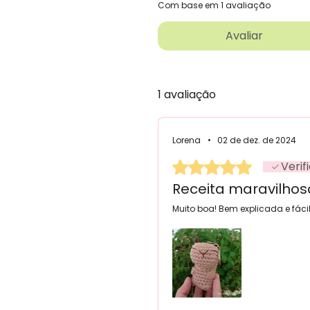
Com base em 1 avaliação
Avaliar
1 avaliação
Lorena
•
02 de dez. de 2024
Rated 5 out of 5 stars.
Verif
Receita maravilhos
Muito boa! Bem explicada e fácil 