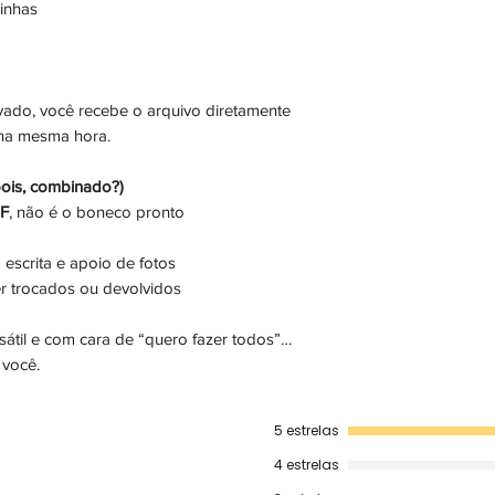
cinhas
ado, você recebe o arquivo diretamente
 na mesma hora.
ois, combinado?)
DF
, não é o boneco pronto
 escrita e apoio de fotos
r trocados ou devolvidos
ersátil e com cara de “quero fazer todos”…
 você.
5 estrelas
4 estrelas