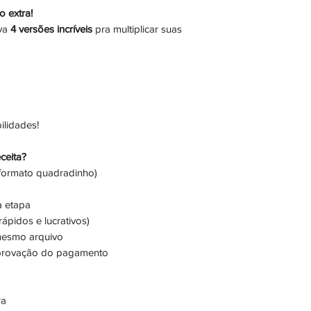
 extra!
eva
4 versões incríveis
pra multiplicar suas
ilidades!
ceita?
(formato quadradinho)
a etapa
 rápidos e lucrativos)
 mesmo arquivo
aprovação do pagamento
ra