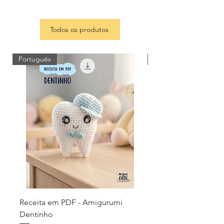
Todos os produtos
Português
Português
Receita em PDF - Amigurumi
Receita em PDF - 
Dentinho
Capivarinhas - Cha