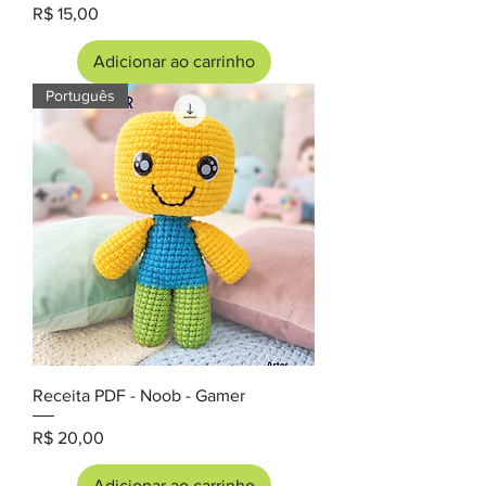
Preço
R$ 15,00
Adicionar ao carrinho
Português
Receita PDF - Noob - Gamer
Preço
R$ 20,00
Adicionar ao carrinho