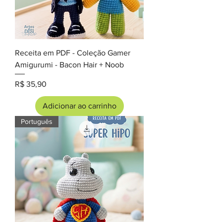
Receita em PDF - Coleção Gamer
Amigurumi - Bacon Hair + Noob
Preço
R$ 35,90
Adicionar ao carrinho
Português