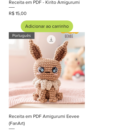
Receita em PDF - Kirito Amigurumi
Preço
R$ 15,00
Adicionar ao carrinho
Português
Receita em PDF Amigurumi Eevee
(FanArt)