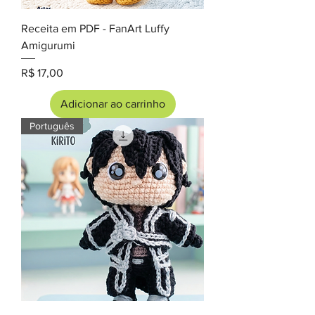
Receita em PDF - FanArt Luffy
Amigurumi
Preço
R$ 17,00
Adicionar ao carrinho
Português