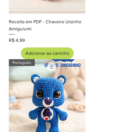
Receita em PDF - Chaveiro Ursinho
Amigurumi
Preço
R$ 4,99
Adicionar ao carrinho
Português