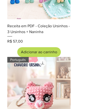
Receita em PDF - Coleção Ursinhos -
3 Ursinhos + Naninha
Preço
R$ 57,00
Adicionar ao carrinho
Português