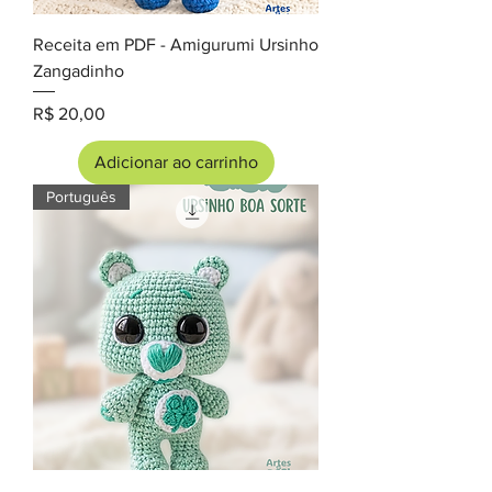
Receita em PDF - Amigurumi Ursinho
Zangadinho
Preço
R$ 20,00
Adicionar ao carrinho
Português