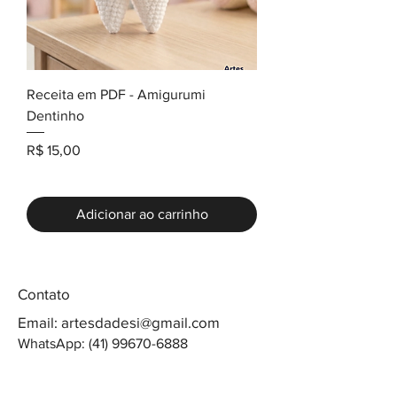
Receita em PDF - Amigurumi
Dentinho
Preço
R$ 15,00
Adicionar ao carrinho
Contato
Email:
artesdadesi@gmail.com
WhatsApp:
(41) 99670-6888