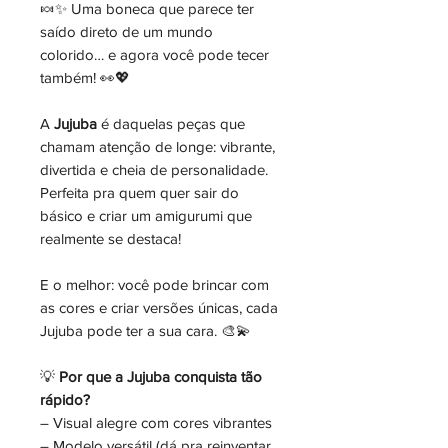
🍬✨ Uma boneca que parece ter
saído direto de um mundo
colorido… e agora você pode tecer
também! 👀💖
A
Jujuba
é daquelas peças que
chamam atenção de longe: vibrante,
divertida e cheia de personalidade.
Perfeita pra quem quer sair do
básico e criar um amigurumi que
realmente se destaca!
E o melhor: você pode brincar com
as cores e criar versões únicas, cada
Jujuba pode ter a sua cara. 🎨💫
💡
Por que a Jujuba conquista tão
rápido?
– Visual alegre com cores vibrantes
– Modelo versátil (dá pra reinventar