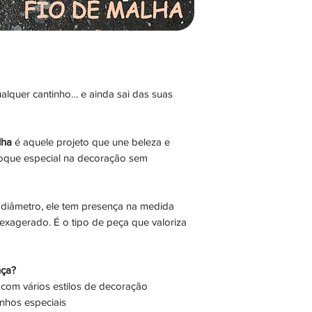
lquer cantinho… e ainda sai das suas
lha
é aquele projeto que une beleza e
 toque especial na decoração sem
iâmetro, ele tem presença na medida
xagerado. É o tipo de peça que valoriza
nça?
om vários estilos de decoração
inhos especiais