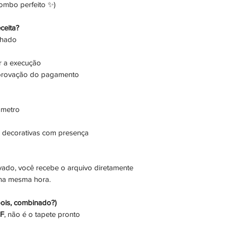
combo perfeito ✨)
ceita?
lhado
ar a execução
aprovação do pagamento
âmetro
s decorativas com presença
ado, você recebe o arquivo diretamente
 na mesma hora.
ois, combinado?)
DF
, não é o tapete pronto