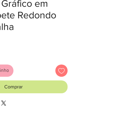
 Gráfico em
pete Redondo
alha
eço
rinho
Comprar