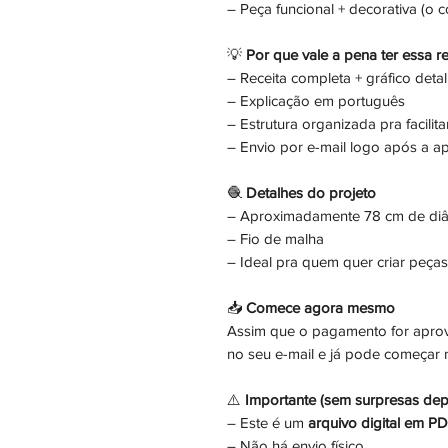
– Peça funcional + decorativa (o 
💡
Por que vale a pena ter essa re
– Receita completa + gráfico deta
– Explicação em português
– Estrutura organizada pra facilit
– Envio por e-mail logo após a 
🧶
Detalhes do projeto
– Aproximadamente 78 cm de di
– Fio de malha
– Ideal pra quem quer criar peça
📥
Comece agora mesmo
Assim que o pagamento for aprov
no seu e-mail e já pode começar
⚠️
Importante (sem surpresas dep
– Este é um
arquivo digital em P
– Não há envio físico