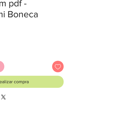
m pdf -
i Boneca
recio
ealizar compra