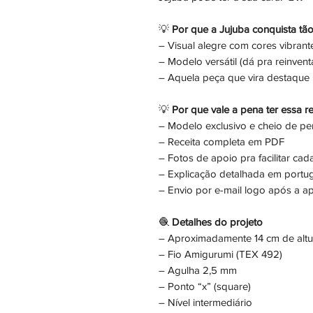
💡
Por que a Jujuba conquista tã
– Visual alegre com cores vibrant
– Modelo versátil (dá pra reinvent
– Aquela peça que vira destaque n
💡
Por que vale a pena ter essa re
– Modelo exclusivo e cheio de pe
– Receita completa em PDF
– Fotos de apoio pra facilitar cad
– Explicação detalhada em portu
– Envio por e-mail logo após a 
🧶
Detalhes do projeto
– Aproximadamente 14 cm de altu
– Fio Amigurumi (TEX 492)
– Agulha 2,5 mm
– Ponto “x” (square)
– Nível intermediário