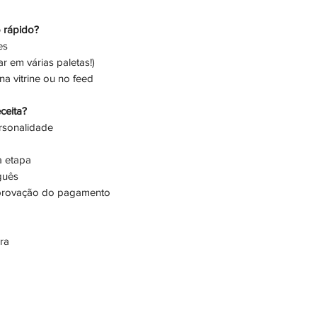
o rápido?
es
ar em várias paletas!)
a vitrine ou no feed
ceita?
rsonalidade
a etapa
guês
aprovação do pagamento
ra