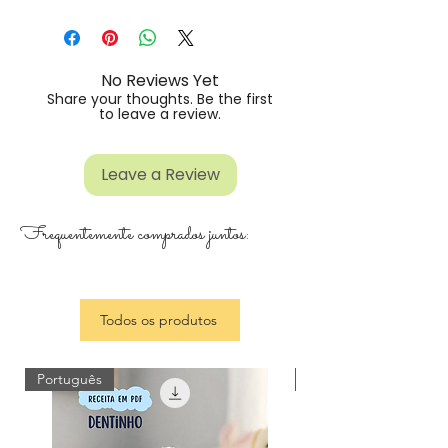
No Reviews Yet
Share your thoughts. Be the first
to leave a review.
Leave a Review
Frequentemente comprados juntos:
Todos os produtos
Português
Português