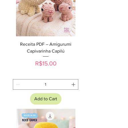
Receita PDF – Amigurumi
Capivarinha Capilú
Price
R$15.00
Add to Cart