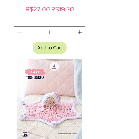
Regular Price
Sale Price
R$27.00
R$19.70
Add to Cart