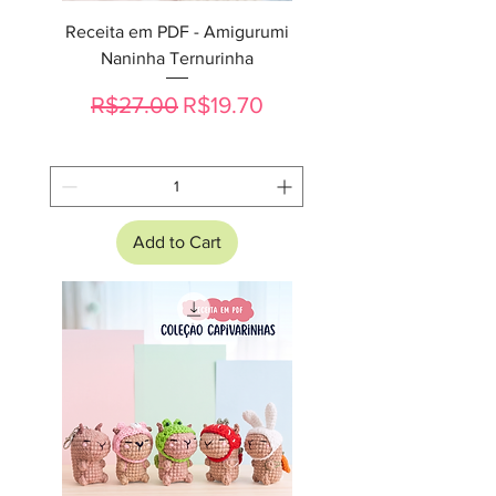
Receita em PDF - Amigurumi
Naninha Ternurinha
Regular Price
Sale Price
R$27.00
R$19.70
Add to Cart