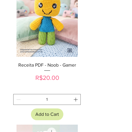
Receita PDF - Noob - Gamer
Price
R$20.00
Add to Cart