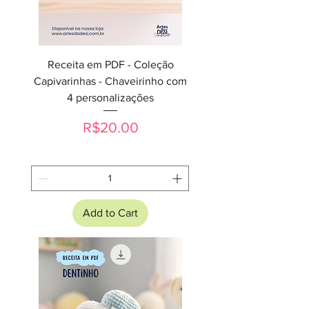
Receita em PDF - Coleção
Capivarinhas - Chaveirinho com
4 personalizações
Price
R$20.00
Add to Cart