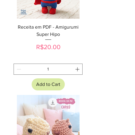
Receita em PDF - Amigurumi
Super Hipo
Price
R$20.00
Add to Cart