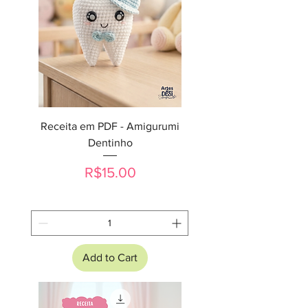
Receita em PDF - Amigurumi
Dentinho
Price
R$15.00
Add to Cart