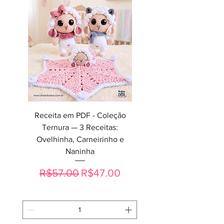
Receita em PDF - Coleção
Ternura — 3 Receitas:
Ovelhinha, Carneirinho e
Naninha
Regular Price
Sale Price
R$57.00
R$47.00