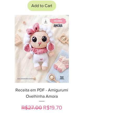
Add to Cart
Receita em PDF - Amigurumi
Ovelhinha Amora
Regular Price
Sale Price
R$27.00
R$19.70