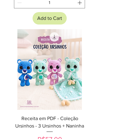
Add to Cart
Receita em PDF - Coleção
Ursinhos - 3 Ursinhos + Naninha
Price