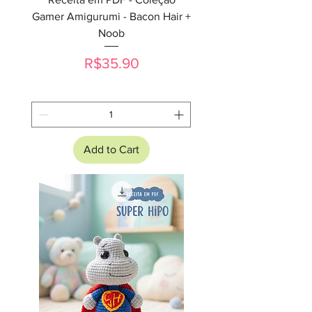
Gamer Amigurumi - Bacon Hair +
Noob
Price
R$35.90
Add to Cart