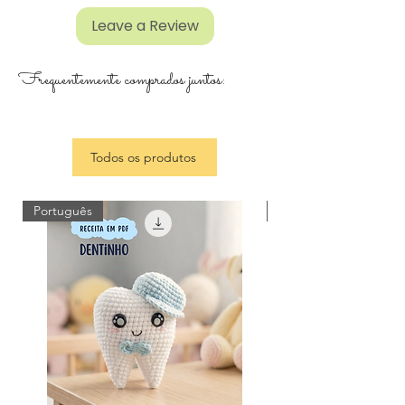
Leave a Review
Frequentemente comprados juntos:
Todos os produtos
Português
Português