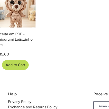
Quick View
ceita em PDF -
igurumi Leãozinho
om
ice
15.00
Add to Cart
​Help
​Receive
Privacy Policy
Exchange and Returns Policy