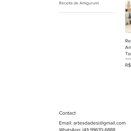
Receita de Amigurumi
Re
Am
T
Pr
R$
Contact
Email:
artesdadesi@gmail.com
WhatsApp: (41) 99670-6888