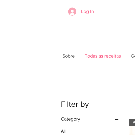
Log In
Sobre
Todas as receitas
G
Filter by
Category
P
All