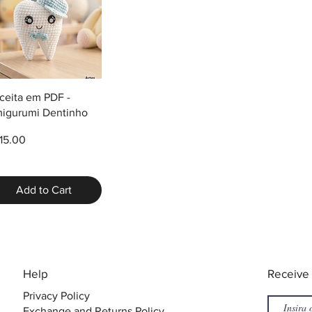
Quick View
ceita em PDF -
igurumi Dentinho
ice
15.00
Add to Cart
​Help
​Receive
Privacy Policy
Exchange and Returns Policy