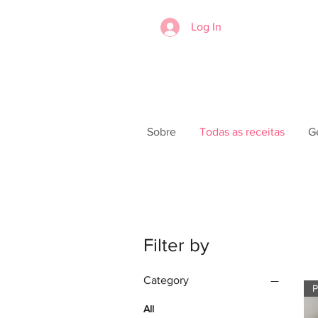
Log In
Sobre
Todas as receitas
G
Filter by
Category
P
All