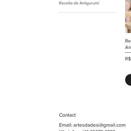
Receita de Amigurumi
Re
Am
Pr
R$
Contact
Email:
artesdadesi@gmail.com