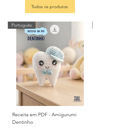
Todos os produtos
Português
Português
Receita em PDF - Amigurumi
Receita em PDF - 
Dentinho
Capivarinhas - Cha
personalizações
Price
R$15.00