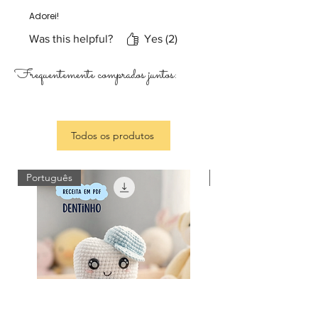
Adorei!
Was this helpful?
Yes (2)
Frequentemente comprados juntos:
Todos os produtos
Português
Português