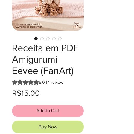
Receita em PDF
Amigurumi
Eevee (FanArt)
Rating is 5.0 out of five stars based on 1 review
5.0 | 1 review
Price
R$15.00
Add to Cart
Buy Now