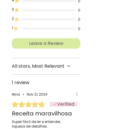
4
0
3
0
2
0
1
0
Leave a Review
All stars, Most Relevant
1 review
Nina
•
Nov 21, 2024
Rated 5 out of 5 stars.
Verified
Receita maravilhosa
Super fácil de ler e entender,
riqueza de detalhes.